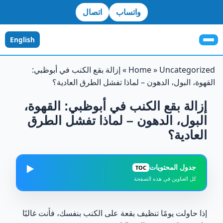
واتساب
اتصال
English
Uncategorized
»
Home
»
إزالة بقع الكنب في أبوظبي:
القهوة، البول، الدهون – لماذا تفشل الطرق العادية؟
إزالة بقع الكنب في أبوظبي: القهوة،
البول، الدهون – لماذا تفشل الطرق
العادية؟
جدول المحتويات
▶️
TOC
كل العناوين في هذه الصفحة
ليش بعض بقع الكنب صعبة جدًا؟
1
إذا حاولت يومًا تنظيف بقعة على الكنب بنفسك، فأنت غالبًا