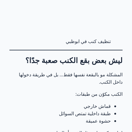
كيف يتم إزالة بقع الكنب فعليًا؟ (الطريقة الاحترافية
11
خطوة بخطوة)
الخطوة 1: تحديد نوع البقعة (أهم خطوة)
12
تنظيف كنب في ابوظبي
الخطوة 2: تفكيك البقعة بدل فركها
13
ليش بعض بقع الكنب صعبة جدًا؟
الخطوة 3: تنظيف عميق (مو سطحي)
14
المشكلة مو بالبقعة نفسها فقط… بل في طريقة دخولها
الخطوة 4: التعقيم (خصوصًا للروائح)
15
داخل الكنب.
الكنب مكوّن من طبقات:
الخطوة 5: التجفيف الصحيح
16
قماش خارجي
هل تختفي كل البقع 100%؟
طبقة داخلية تمتص السوائل
17
حشوة عميقة
متى يكون تنظيف الكنب مستحيل؟ (نادر لكن مهم)
18