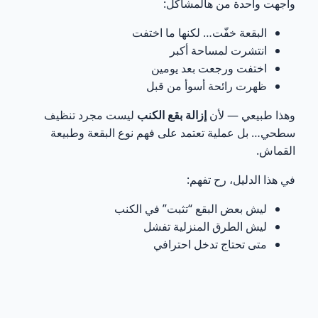
أكبر خطأ: تنظيف البقعة بطريقة عشوائية
واجهت واحدة من هالمشاكل:
2
البقعة خفّت… لكنها ما اختفت
بقع القهوة: الأكثر انتشارًا… والأكثر خداعًا
3
انتشرت لمساحة أكبر
اختفت ورجعت بعد يومين
بقع البول: المشكلة مو البقعة… المشكلة الرائحة
4
ظهرت رائحة أسوأ من قبل
وهذا طبيعي — لأن
إزالة بقع الكنب
ليست مجرد تنظيف
بقع الدهون: الأسوأ عند التنظيف الخاطئ
5
سطحي… بل عملية تعتمد على فهم نوع البقعة وطبيعة
القماش.
ليش ترجع الروائح بعد التنظيف؟
6
في هذا الدليل، رح تفهم:
متى تحتاج تدخل احترافي فورًا؟
7
ليش بعض البقع “تثبت” في الكنب
ليش الطرق المنزلية تفشل
بدك حل فعلي مو تجارب؟
8
متى تحتاج تدخل احترافي
تفاصيل الخدمة الكاملة لإزالة البقع 👇
9
الخلاصة (الجزء الأول)
10