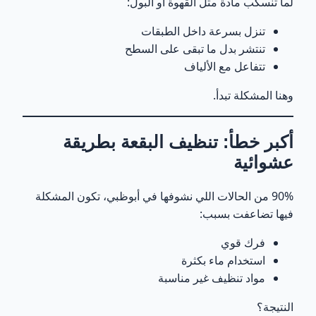
لما تنسكب مادة مثل القهوة أو البول:
كيف تمنع رجوع البقع؟
تنزل بسرعة داخل الطبقات
19
تنتشر بدل ما تبقى على السطح
تتفاعل مع الألياف
أسرار ما يقولها أغلب الشركات
20
وهنا المشكلة تبدأ.
بدك تعرف إذا بقعتك تنشال أو لا؟
21
أكبر خطأ: تنظيف البقعة بطريقة
الخدمة الكاملة لإزالة البقع 👇
22
عشوائية
الخلاصة النهائية
23
90% من الحالات اللي نشوفها في أبوظبي، تكون المشكلة
فيها تضاعفت بسبب:
فرك قوي
استخدام ماء بكثرة
مواد تنظيف غير مناسبة
النتيجة؟