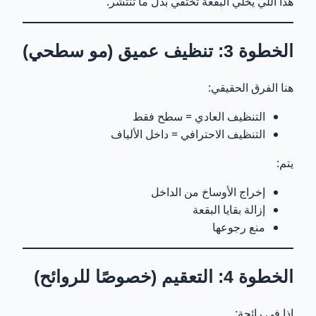
هذا اللي يخلي البقعة تختفي بدل ما تنتشر.
الخطوة 3: تنظيف عميق (مو سطحي)
هنا الفرق الحقيقي:
التنظيف العادي = سطح فقط
التنظيف الاحترافي = داخل الألياف
يتم:
إخراج الأوساخ من الداخل
إزالة بقايا البقعة
منع رجوعها
الخطوة 4: التعقيم (خصوصًا للروائح)
إذا في رائحة: