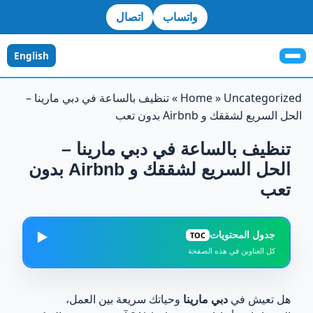
واتساب
اتصال
English
Uncategorized
»
Home
»
تنظيف بالساعة في دبي مارينا –
الحل السريع لشققك و Airbnb بدون تعب
تنظيف بالساعة في دبي مارينا –
الحل السريع لشققك و Airbnb بدون
تعب
جدول المحتويات
▶️
TOC
كل العناوين في هذه الصفحة
لماذا تحتاج خدمة تنظيف بالساعة في دبي مارينا؟
1
هل تعيش في
دبي مارينا
وحياتك سريعة بين العمل،