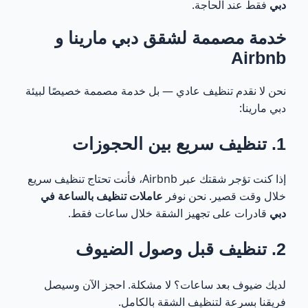
مارينا
دبي
فقط عند الحاجة.
خدمة مصممة لشقق دبي مارينا و
1. تنظيف سريع (Express Cleaning)
19
Airbnb
2. تنظيف عميق (Deep Cleaning)
20
نحن لا نقدم تنظيف عادي — بل خدمة مصممة خصيصًا لبيئة
دبي مارينا:
مقارنة: التنظيف بنفسك vs تنظيف بالساعة في دبي
21
1. تنظيف سريع بين الحجوزات
أخطاء شائعة في تنظيف شقق دبي مارينا
22
إذا كنت تؤجر شقتك عبر Airbnb، فأنت تحتاج تنظيف سريع
نصائح مهمة لعملاء Airbnb في دبي مارينا
23
خلال وقت قصير. نحن نوفر
عاملات تنظيف بالساعة في
دبي
قادرات على تجهيز الشقة خلال ساعات فقط.
نحن لا نقدم تنظيف فقط — نحن نوفر راحة كاملة
24
2. تنظيف قبل وصول الضيوف
هل الخدمة مناسبة لك؟
25
لديك ضيوف بعد ساعات؟ لا مشكلة. احجز الآن وسيصل
ابدأ الآن — خلال دقائق فقط
فريقنا بسرعة لتنظيف الشقة بالكامل.
26