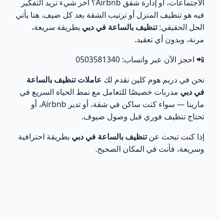
خدمة مصممة لشقق دبي مارينا و Airbnb
الاجتماعات، أو إدارة شقق Airbnb؟ آخر شيء تريد التفكير
2
فيه هو تنظيف المنزل أو ترتيب الشقة بعد كل ضيف. هنا يأتي
الحل الحقيقي:
تنظيف بالساعة في دبي
بطريقة سريعة،
1. تنظيف سريع بين الحجوزات
3
مرنة، وبدون أي تعقيد.
2. تنظيف قبل وصول الضيوف
4
📲 احجز الآن عبر واتساب: 0503581340
نحن في دريم هوم كلين نقدم لك
عاملات تنظيف بالساعة
3. تنظيف حسب الطلب
5
في دبي
مدربات خصيصًا للتعامل مع نمط الحياة السريع في
مارينا — سواء كنت ساكن في شقة، أو تدير Airbnb، أو
ماذا تشمل خدمة تنظيف بالساعة في دبي مارينا؟
6
تحتاج تنظيف فوري قبل وصول ضيوف.
لماذا نحن الخيار الأفضل في دبي مارينا؟
إذا كنت تبحث عن
تنظيف بالساعة في دبي
بطريقة احترافية
7
وسريعة، فأنت في المكان الصحيح.
متى تستخدم خدمة التنظيف بالساعة في مارينا؟
8
الأسئلة الشائعة
9
هل الخدمة مناسبة لشقق Airbnb؟
10