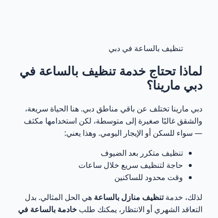
كم يستغرق تنظيف شقة في مارينا؟
11
هل يمكن الحجز بشكل متكرر؟
تنظيف بالساعة في دبي
12
لماذا تحتاج خدمة تنظيف بالساعة في
هل توفرون مواد تنظيف؟
13
دبي مارينا؟
هل يمكن طلب أكثر من عاملة؟
14
دبي مارينا تختلف عن باقي مناطق دبي. هنا الحياة سريعة،
والشقق غالبًا صغيرة إلى متوسطة، لكن استخدامها مكثف
هل الخدمة متوفرة في نفس اليوم؟
15
— سواء للسكن أو الإيجار اليومي. وهذا يعني:
تنظيف متكرر بعد الضيوف
احجز الآن خلال دقائق
16
حاجة لتنظيف سريع خلال ساعات
وقت محدود للساكنين
كيف تختار عدد الساعات المناسب لتنظيف شقتك
17
في دبي مارينا؟
لذلك، خدمة
تنظيف منازل بالساعة
هي الحل المثالي. بدل
التعاقد الشهري أو الانتظار، يمكنك طلب
خادمة بالساعة في
الفرق بين التنظيف السريع والتنظيف العميق في
18