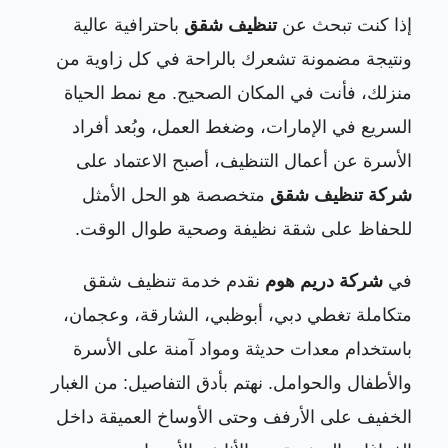
إذا كنت تبحث عن
تنظيف شقق
باحترافية عالية
5. هل تقومون بتنظيف بعد التشطيب؟
5
ونتيجة مضمونة تشعرك بالراحة في كل زاوية من
6. هل يمكن طلب عاملة واحدة فقط؟
6
منزلك، فأنت في المكان الصحيح. مع نمط الحياة
السريع في الإمارات، وضغط العمل، وبُعد أفراد
7. هل تقدمون تنظيف شقق مفروشة؟
7
الأسرة عن أعمال التنظيف، أصبح الاعتماد على
شركة تنظيف شقق
متخصصة هو الحل الأمثل
8. هل تقدمون تنظيف شقق غير مفروشة؟
8
للحفاظ على شقة نظيفة وصحية طوال الوقت.
في
شركة دريم هوم
نقدم خدمة تنظيف شقق
متكاملة تغطي دبي، أبوظبي، الشارقة، وعجمان،
باستخدام معدات حديثة ومواد آمنة على الأسرة
والأطفال والحوامل. نهتم بأدق التفاصيل: من الغبار
الخفيف على الأرفف وحتى الأوساخ العميقة داخل