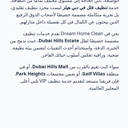
الواسعة، تأتي الحاجة إلى مستوى مختلف تمامًا من النظافة.
خدمة
تنظيف فلل في دبي هيلز
ليست مجرد تنظيف تقليدي،
تنظيف فلل فاخرة في دبي هيلز
3
بل تجربة متكاملة مصممة خصيصًا لأصحاب الذوق الرفيع
الذين يبحثون عن الكمال في كل تفصيلة داخل منازلهم.
تنظيف عميق فاخر (Deep Luxury Cleaning)
4
نحن في Dream Home Clean نقدم خدمات تنظيف
تنظيف بعد الانتقال (VIP Move-in / Move-out)
5
مصممة خصيصًا لفلل
Dubai Hills Estate
، حيث ندمج بين
الخبرة، الدقة، واستخدام أحدث التقنيات لنضمن بيئة نظيفة،
تنظيف بعد التشطيب للفلل الجديدة
صحية، وراقية تعكس أسلوب حياتك الفاخر.
6
سواء كنت تقيم بالقرب من
Dubai Hills Mall
، أو في
تنظيف الرخام والأسطح الفاخرة
7
منطقة
Golf Villas
، أو ضمن مجتمعات
Park Heights
،
فإن فريقنا مستعد لتقديم خدمة تنظيف VIP تلبي أعلى
تنظيف الكنب الفاخر والسجاد الإيراني
8
المعايير العالمية.
تنظيف المطابخ الأوروبية الحديثة
9
تنظيف الزجاج البانورامي
10