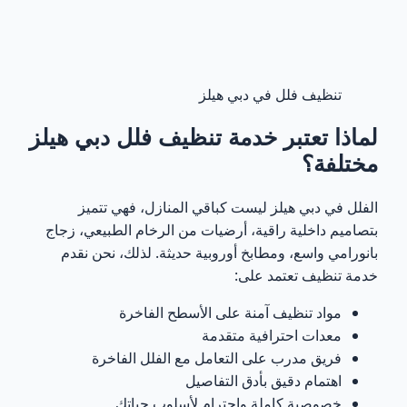
التعقيم بالبخار عالي الجودة
11
خدمة تنظيف VIP في دبي هيلز
12
تنظيف فلل في دبي هيلز
شبكة خدماتنا داخل دبي
13
لماذا تعتبر خدمة تنظيف فلل دبي هيلز
تنظيف منازل دبي هيلز الفاخرة بمعايير عالمية
مختلفة؟
14
الفلل في دبي هيلز ليست كباقي المنازل، فهي تتميز
الأسئلة الشائعة حول تنظيف فلل في دبي هيلز
15
بتصاميم داخلية راقية، أرضيات من الرخام الطبيعي، زجاج
بانورامي واسع، ومطابخ أوروبية حديثة. لذلك، نحن نقدم
هل تقدمون تنظيف فلل فاخرة في دبي هيلز؟
16
خدمة تنظيف تعتمد على:
هل يتم استخدام مواد آمنة على الرخام والخشب
17
مواد تنظيف آمنة على الأسطح الفاخرة
الفاخر؟
معدات احترافية متقدمة
فريق مدرب على التعامل مع الفلل الفاخرة
هل يوجد تنظيف بالبخار عالي الجودة؟
18
اهتمام دقيق بأدق التفاصيل
خصوصية كاملة واحترام لأسلوب حياتك