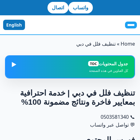
واتساب
اتصال
English
Home
»
تنظيف فلل في دبي
جدول المحتويات
▶️
TOC
كل العناوين في هذه الصفحة
فهرس المحتوى
1
تنظيف فلل في دبي | خدمة احترافية
لماذا تختار شركة تنظيف فلل في دبي محترفة؟
2
بمعايير فاخرة ونتائج مضمونة 100%
ما الذي يميز خدماتنا في تنظيف الفلل؟
0503581340
📞
3
💬
تواصل عبر واتساب
الفرق بين التنظيف العادي والاحترافي
4
فهرس المحتوى