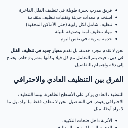
تنظيف الفلل العميق vs التنظيف العادي | أيهما تحتاج فعلاً
21
فريق مدرب بخبرة طويلة في تنظيف الفلل الفاخرة
في دبي؟
استخدام معدات حديثة وتقنيات تنظيف متقدمة
تنظيف شامل لكل زاوية (حتى الأماكن المخفية)
أولاً: ما هو التنظيف العادي للفلل؟
22
مواد تنظيف آمنة وصديقة للبيئة
خدمة سريعة في نفس اليوم
ثانياً: ما هو التنظيف العميق للفلل؟
23
نحن لا نقدم مجرد خدمة، بل نقدم
معيار جديد في تنظيف الفلل
مقارنة مباشرة بين التنظيف العادي والعميق
24
في دبي
، حيث يتم التعامل مع كل فيلا وكأنها مشروع خاص يحتاج
إلى دقة واهتمام بالتفاصيل.
متى تحتاج تنظيف عميق للفيلا؟
25
الفرق بين التنظيف العادي والاحترافي
متى يكفي التنظيف العادي؟
26
التنظيف العادي يركز على الأسطح الظاهرة، بينما التنظيف
الاحترافي يغوص في التفاصيل. نحن لا ننظف فقط ما تراه، بل ما
هل يمكن الجمع بين النوعين؟
27
لا تراه أيضًا، مثل:
أهمية التعقيم في تنظيف الفلل
28
الأتربة داخل فتحات التكييف
الدهون المتراكمة في المطابخ