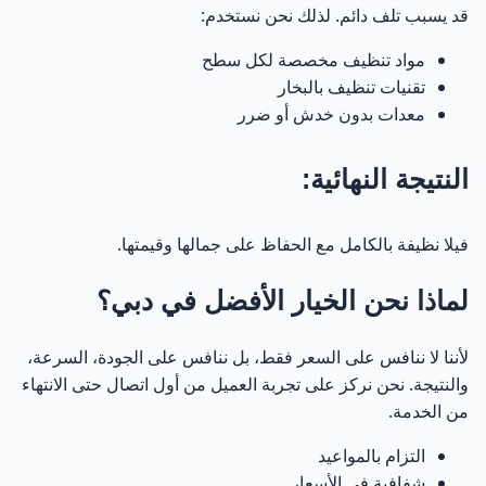
قد يسبب تلف دائم. لذلك نحن نستخدم:
5. عند وجود أطفال أو مرضى
45
مواد تنظيف مخصصة لكل سطح
6. تنظيف دوري للحفاظ على مستوى الفخامة
46
تقنيات تنظيف بالبخار
معدات بدون خدش أو ضرر
7. بعد الحفلات أو الاستخدام المكثف
47
النتيجة النهائية:
كيف تعرف أن الوقت حان للتنظيف؟
48
فيلا نظيفة بالكامل مع الحفاظ على جمالها وقيمتها.
كم مرة تحتاج تنظيف فيلا في دبي؟
49
لماذا نحن الخيار الأفضل في دبي؟
هل التنظيف الاحترافي مكلف؟
50
لأننا لا ننافس على السعر فقط، بل ننافس على الجودة، السرعة،
نصيحة الخبراء
51
والنتيجة. نحن نركز على تجربة العميل من أول اتصال حتى الانتهاء
من الخدمة.
هل حان وقت تنظيف فيلتك؟
52
التزام بالمواعيد
شفافية في الأسعار
كيف نضمن أفضل نتيجة تنظيف فلل في دبي؟ (الجودة التي