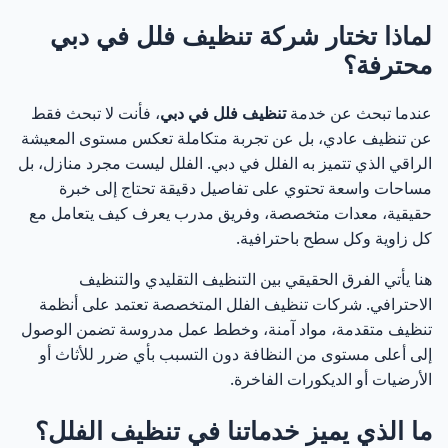
لماذا تختار شركة تنظيف فلل في دبي
4. تنظيف فلل بعد التشطيب
13
محترفة؟
5. تنظيف فلل قبل / بعد الانتقال
14
عندما تبحث عن خدمة
تنظيف فلل في دبي
، فأنت لا تبحث فقط
عن تنظيف عادي، بل عن تجربة متكاملة تعكس مستوى المعيشة
6. تنظيف مطابخ الفلل
15
الراقي الذي تتميز به الفلل في دبي. الفلل ليست مجرد منازل، بل
مساحات واسعة تحتوي على تفاصيل دقيقة تحتاج إلى خبرة
7. تنظيف حمامات الفلل وتعقيمها
16
حقيقية، معدات متخصصة، وفريق مدرب يعرف كيف يتعامل مع
كل زاوية وكل سطح باحترافية.
8. تنظيف الكنب والسجاد داخل الفلل
17
هنا يأتي الفرق الحقيقي بين التنظيف التقليدي والتنظيف
الاحترافي. شركات تنظيف الفلل المتخصصة تعتمد على أنظمة
9. تنظيف واجهات الفلل والزجاج
18
تنظيف متقدمة، مواد آمنة، وخطط عمل مدروسة تضمن الوصول
إلى أعلى مستوى من النظافة دون التسبب بأي ضرر للأثاث أو
كيف تختار الخدمة المناسبة لك؟
19
الأرضيات أو الديكورات الفاخرة.
احصل على أفضل خدمة تنظيف فلل في دبي الآن
20
ما الذي يميز خدماتنا في تنظيف الفلل؟