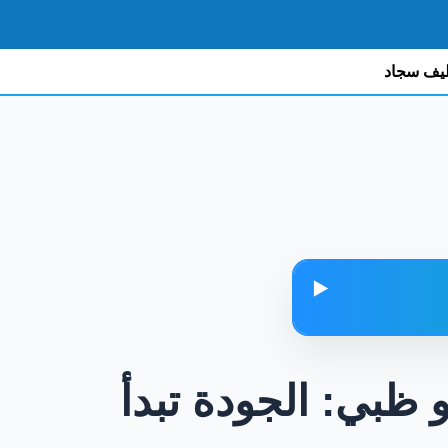
يف سجاد
▶️
 ظبي: الجودة تبدأ