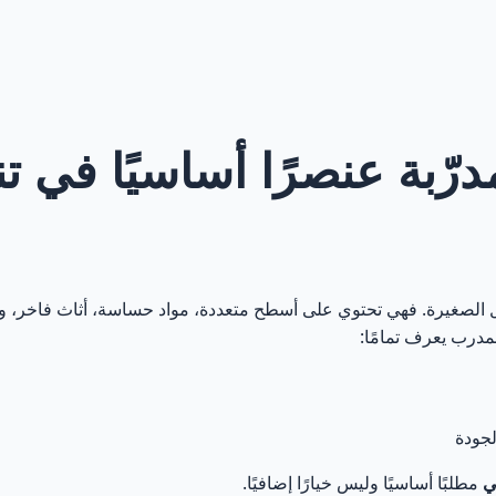
والموثوق: كيف نُحوّل العامل إلى محترف معتمد لتنظيف الفلل
ل التدريب: لا مكان للعشوائية
عملي شامل داخل بيئة الفلل
لمدرّبة عنصرًا أساسيًا في 
: لا نُرسل العامل قبل أن يصبح جاهزًا تمامًا
تعامل مع العملاء والخصوصية
 الصغيرة. فهي تحتوي على أسطح متعددة، مواد حساسة، أثاث فاخر، وأحيا
المدرب يعرف تمامًا:
وتطوير دائم للفريق
ء بفريقنا؟
جودة
ي
مطلبًا أساسيًا وليس خيارًا إضافيًا.