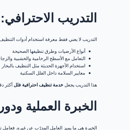
الأسئلة الشائع
19
التدريب الاحترافي:
1. لماذا تعتبر العمالة المدرّبة مهمة في تنظيف الفلل أكثر من التنظيف العادي؟
20
التدريب لا يعني فقط معرفة استخدام أدوات التنظيف، بل 
2. هل تختلف نتائج التنظيف عند الاعتماد على عمالة مدرّبة؟
21
أنواع الأرضيات وطرق تنظيفها الصحيحة
3. كيف تضمنون أن العامل مؤهل فعليًا لتنظيف الفلل؟
التعامل مع الأسطح الرخامية والخشبية والزجا
22
استخدام الأجهزة الحديثة مثل التنظيف بالبخار
معايير السلامة داخل الفلل السكنية
4. هل العمالة المدرّبة قادرة على التعامل مع الأثاث الفاخر؟
23
هذا التدريب يجعل
خدمة تنظيف احترافية فلل
أكثر دق
5. هل استخدام العمالة المدرّبة أكثر أمانًا داخل الفيلا؟
24
الخبرة العملية ودو
6. هل العمالة المدرّبة توفر الوقت على العميل؟
25
7. هل يتم تدريب العمالة بشكل مستمر أم مرة واحدة فقط؟
26
الخبرة هي ما يميز العامل المدرّب عن غيره. فعامل ت