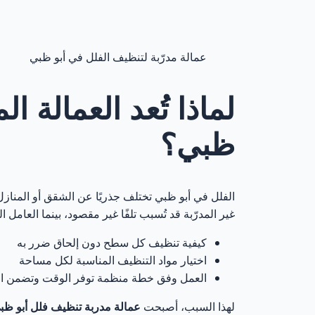
فريقنا المدرب 
11
اختيار دقيق قب
عمالة مدرّبة لتنظيف الفلل في أبو ظبي
12
برنامج تدريب 
13
لماذا تُعد العمالة ا
ظبي؟
التدرّج الوظيفي
14
التدريب على ال
15
الفلل في أبو ظبي تختلف جذريًا عن الشقق أو المنازل
غير المدرّبة قد تُسبب تلفًا غير مقصود، بينما العامل 
رقابة مستمرة 
16
كيفية تنظيف كل سطح دون إلحاق ضرر به
لماذا يثق العملا
17
اختيار مواد التنظيف المناسبة لكل مساحة
العمل وفق خطة منظمة توفر الوقت وتضمن ال
.
18
لهذا السبب، أصبحت
عمالة مدربة تنظيف فلل أبو ظب