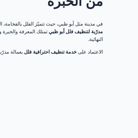
من الخبرة
الخبرة العملية
3
الكفاءة وسرعة ا
4
في مدينة مثل أبو ظبي، حيث تتميّز الفلل بالفخامة،
مدرّبة لتنظيف فلل أبو ظبي
تمتلك المعرفة والخبرة 
النهائية.
التعامل مع مخت
5
الاعتماد على
خدمة
تنظيف احترافية فلل
بعمالة مدرّ
أهمية التدريب 
6
العمالة المدر
7
تجربة العميل: 
8
لماذا تختار خد
9
خلاصة: العمالة
10