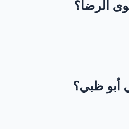
توى الرضا؟
ي أبو ظبي؟