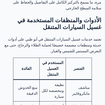
75
مرة، ما يسمح بالتركيز الكامل على التفاصيل والحفاظ على
سلامة السطح الخارجي.
آراء عملائنا حول غسيل السيارات المتنقل في أبو ظبي
76
⭐⭐⭐⭐⭐
الأدوات والمنظفات المستخدمة في
غسيل السيارات المتنقل
محمد الكعبي – جزيرة الريم، أبو ظبي
77
تعتمد خدمات غسيل السيارات المتنقل في أبو ظبي على أدوات
أحمد المنصوري – مدينة خليفة، أبو ظبي
78
حديثة ومنظفات مصممة خصيصًا لحماية الطلاء والزجاج، حتى مع
التعرض المستمر للشمس والغبار.
سارة المهيري – جزيرة ياس، أبو ظبي
79
المستخدم في
خالد السويدي – الكورنيش، أبو ظبي
80
العنصر
الغسيل
الفائدة
المتنقل
نورة الشامسي – الشامخة، أبو ظبي
81
نظيفة
مناشف
منع الخدوش
ومخصصة لكل
مايكروفايبر
الدقيقة
سيارة