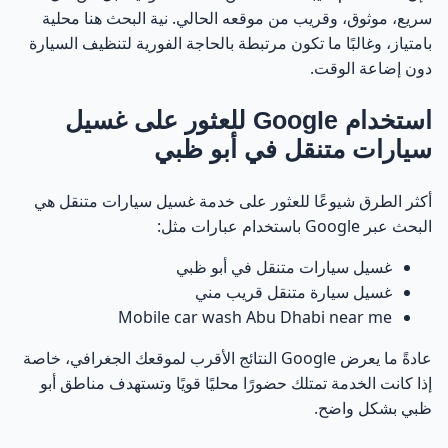
جدول يوضح خطوات غسيل السيارة المتنقل ونتائجها
35
سريع، موثوق، وقريب من موقعه الحالي. نية البحث هنا محلية
بامتياز، وغالبًا ما تكون مرتبطة بالحاجة الفورية لتنظيف السيارة
الفوائد الرئيسية لاستخدام غسيل السيارات المتنقل في
36
دون إضاعة الوقت.
أبو ظبي
استخدام Google للعثور على غسيل
توفير الوقت والجهد بدون الحاجة للتنقل
37
سيارات متنقل في أبو ظبي
مرونة كاملة في اختيار المكان والوقت
38
أكثر الطرق شيوعًا للعثور على خدمة غسيل سيارات متنقل هي
البحث عبر Google باستخدام عبارات مثل:
عناية أفضل بالسيارة مقارنة بالمغاسل التقليدية
39
غسيل سيارات متنقل في أبو ظبي
استهلاك أقل للمياه وصداقة للبيئة
غسيل سيارة متنقل قريب مني
40
Mobile car wash Abu Dhabi near me
نتائج تدوم لفترة أطول
41
عادةً ما يعرض Google النتائج الأقرب لموقعك الجغرافي، خاصة
إذا كانت الخدمة تمتلك حضورًا محليًا قويًا وتستهدف مناطق أبو
مقارنة بين الغسيل المتنقل والمغاسل التقليدية
42
ظبي بشكل واضح.