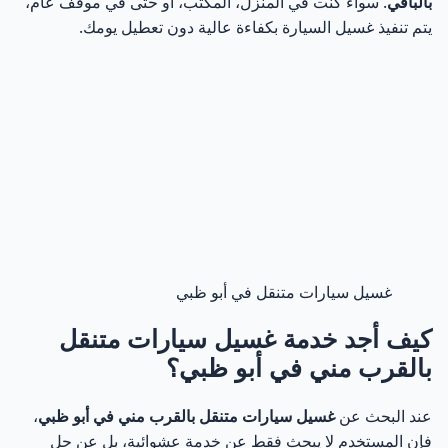
بالباقي
. سواء كنت في المنزل، المكتب، أو حتى في موقف عام،
مقارنة بين أنواع غسيل السيارات المتنقل في أبو ظبي
27
يتم تنفيذ غسيل السيارة بكفاءة عالية دون تعطيل يومك.
كيف تختار النوع المناسب لسيارتك؟
28
خطوات غسيل السيارة المتنقل في أبو ظبي لضمان
29
تنظيف شامل
الفحص المبدئي وتحديد نوع الخدمة
30
إزالة الأوساخ السطحية والغبار
31
تنظيف الهيكل الخارجي والزجاج
غسيل سيارات متنقل في أبو ظبي
32
كيف أجد خدمة غسيل سيارات متنقل
تنظيف المقصورة الداخلية بعناية
33
بالقرب مني في أبو ظبي؟
التجفيف والفحص النهائي
34
عند البحث عن
غسيل سيارات متنقل بالقرب مني في أبو ظبي
،
فإن المستخدم لا يبحث فقط عن خدمة عشوائية، بل عن حل