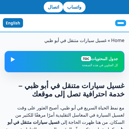
واتساب
اتصال
English
Home
»
غسيل سيارات متنقل في أبو ظبي
جدول المحتويات
▶️
TOC
كل العناوين في هذه الصفحة
ما هو غسيل السيارات المتنقل في أبو ظبي وكيف يعمل؟
1
غسيل سيارات متنقل في أبو ظبي –
كيف أجد خدمة غسيل سيارات متنقل بالقرب مني في أبو
2
خدمة احترافية تصل إلى موقعك
ظبي؟
مع نمط الحياة السريع في أبو ظبي، أصبح العثور على وقت
استخدام Google للعثور على غسيل سيارات متنقل في أبو
3
لغسيل السيارة في المغاسل التقليدية أمرًا مرهقًا للكثير من
ظبي
السكان. من هنا ظهرت الحاجة إلى
غسيل سيارات متنقل في أبو