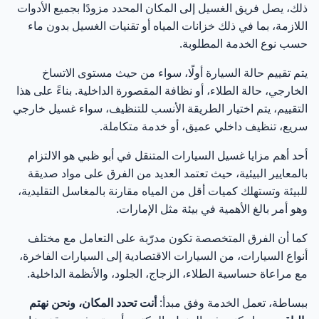
العوامل التي تحدد مدة غسيل السيارة المتنقل
19
ذلك، يصل فريق الغسيل إلى المكان المحدد مزودًا بجميع الأدوات
اللازمة، بما في ذلك خزانات المياه أو تقنيات الغسيل بدون ماء
حسب نوع الخدمة المطلوبة.
متوسط مدة غسيل السيارات المتنقل في أبو ظبي
20
يتم تقييم حالة السيارة أولًا، سواء من حيث مستوى الاتساخ
هل الغسيل المتنقل أسرع من المغاسل التقليدية؟
21
الخارجي، حالة الطلاء، أو نظافة المقصورة الداخلية. بناءً على هذا
التقييم، يتم اختيار الطريقة الأنسب للتنظيف، سواء غسيل خارجي
هل يمكن تنفيذ الغسيل المتنقل في نفس اليوم؟
22
سريع، تنظيف داخلي عميق، أو خدمة متكاملة.
أحد أهم مزايا غسيل السيارات المتنقل في أبو ظبي هو الالتزام
أنواع غسيل السيارات المتنقل المتوفرة في أبو ظبي:
23
داخلي وخارجي
بالمعايير البيئية، حيث تعتمد العديد من الفرق على مواد صديقة
للبيئة وتستهلك كميات أقل من المياه مقارنة بالمغاسل التقليدية،
الغسيل الخارجي المتنقل للسيارات في أبو ظبي
وهو أمر بالغ الأهمية في بيئة مثل الإمارات.
24
كما أن الفرق المتخصصة تكون مدرّبة على التعامل مع مختلف
التنظيف الداخلي المتنقل للسيارات
25
أنواع السيارات، من السيارات الاقتصادية إلى السيارات الفاخرة،
مع مراعاة حساسية الطلاء، الزجاج، الجلود، والأنظمة الداخلية.
الغسيل الشامل (داخلي + خارجي) – الخيار الأكثر طلبًا
26
ببساطة، تعمل الخدمة وفق مبدأ:
أنت تحدد المكان، ونحن نهتم