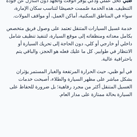
ظبي
كحل عملي وذكي يوفّر الوقت والجهد دون التنازل عن جودة
ما الذي يجب التحقق منه قبل اختيار الخدمة؟
4
التنظيف. هذه الخدمة صُممت خصيصًا لتناسب سكان الإمارة،
سواء في المناطق السكنية، أماكن العمل، أو مواقف المولات.
لماذا الموقع الجغرافي مهم عند اختيار غسيل سيارات
5
متنقل؟
خدمة غسيل السيارات المتنقل تعتمد على وصول فريق متخصص
بكامل معداته ومنظفاته إلى موقع السيارة، لتنفيذ تنظيف شامل
هل التطبيقات ووسائل التواصل خيار جيد؟
6
داخلي أو خارجي أو كلي، دون الحاجة إلى تحريك السيارة أو
الانتظار في طوابير. كل ما عليك فعله هو الحجز، والباقي يتم
هل غسيل السيارات المتنقل آمن على الطلاء والزجاج في
7
باحترافية عالية.
أبو ظبي؟
في أبو ظبي، حيث الحرارة المرتفعة والغبار المستمر يؤثران
لماذا قد يكون الغسيل المتنقل أكثر أمانًا من المغاسل
8
بشكل مباشر على مظهر السيارة والطلاء، أصبحت خدمات
التقليدية؟
الغسيل المتنقل أكثر من مجرد رفاهية؛ بل ضرورة للحفاظ على
السيارة بحالة ممتازة على مدار العام.
الأدوات والمنظفات المستخدمة في غسيل السيارات
9
المتنقل
هل الغسيل بدون ماء يضر الطلاء؟
10
ماذا عن الزجاج والمرايا؟
11