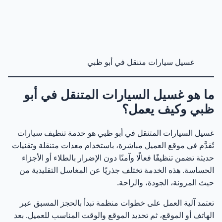
متى قد يكون الغسيل غير آمن؟
12
ما هي أفضل المناطق في أبو ظبي لخدمة غسيل السيارات
13
المتنقل؟
غسيل سيارات متنقل في أبو ظبي
المناطق السكنية الأعلى طلبًا لغسيل السيارات المتنقل
14
ما هو غسيل السيارات المتنقل في أبو
في أبو ظبي
ظبي وكيف يعمل؟
غسيل السيارات المتنقل في المناطق التجارية والمكتبية
15
غسيل السيارات المتنقل في أبو ظبي هو خدمة تنظيف سيارات
لماذا تختلف الخدمة حسب المنطقة؟
تُقدَّم في موقع العميل مباشرة، باستخدام معدات متنقلة وتقنيات
16
حديثة تضمن تنظيفًا فعالًا وآمنًا دون الإضرار بالطلاء أو الأجزاء
الحساسة. هذه الخدمة تختلف جذريًا عن المغاسل التقليدية من
هل يغطي الغسيل المتنقل جميع مناطق أبو ظبي؟
17
حيث المرونة، الجودة، والراحة.
كم يستغرق غسيل السيارة المتنقل عادة في أبو ظبي؟
18
تعتمد آلية العمل على خطوات منظمة تبدأ بالحجز المسبق عبر
الهاتف أو الموقع، ثم تحديد الموقع والوقت المناسب للعميل. بعد