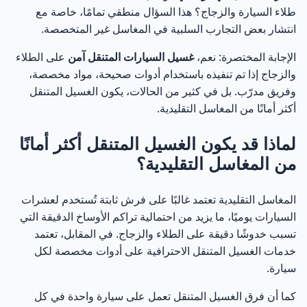
2. هل أحتاج لتوفير ماء أو كهرباء للخدمة؟
طلاء السيارة والزجاج؟ هذا السؤال منطقي تمامًا، خاصة مع
67
انتشار بعض التجارب السلبية في المغاسل غير المتخصصة.
3. هل يمكن تنفيذ الغسيل في مواقف البنايات السكنية؟
68
الإجابة المختصرة: نعم،
غسيل السيارات المتنقل آمن
على الطلاء
والزجاج إذا تم تنفيذه باستخدام أدوات صحيحة، مواد مخصصة،
4. هل الغسيل المتنقل آمن على السيارات الجديدة؟
69
وفريق مدرّب. بل في كثير من الحالات، يكون الغسيل المتنقل
أكثر أمانًا من المغاسل التقليدية.
5. كم مرة يُنصح بغسيل السيارة في أبو ظبي؟
70
لماذا قد يكون الغسيل المتنقل أكثر أمانًا
6. هل الغسيل بدون ماء فعّال فعلًا؟
71
من المغاسل التقليدية؟
7. هل تشمل الخدمة تنظيف الجنوط والإطارات؟
72
المغاسل التقليدية تعتمد غالبًا على فرش ثابتة تُستخدم لعشرات
السيارات يوميًا، ما يزيد من احتمالية تراكم الأوساخ الدقيقة التي
8. كم يستغرق الحجز وتنفيذ الخدمة؟
تسبب خدوشًا دقيقة على الطلاء والزجاج. في المقابل، تعتمد
73
خدمات الغسيل المتنقل الاحترافية على أدوات مخصصة لكل
سيارة.
9. هل الأسعار أعلى من المغاسل التقليدية؟
74
كما أن فرق الغسيل المتنقل تعمل على سيارة واحدة في كل
10. هل يمكن حجز غسيل سيارات متنقل بشكل دوري؟