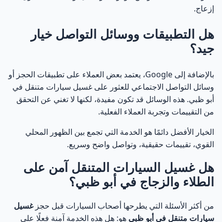
أهمية السمعة المحلية في أبو ظبي
59
إزعاج.
حجز غسيل سيارات متنقل في أبو ظبي: الطريقة والأسعار
60
هل التطبيقات ووسائل التواصل خيار
جيد؟
طريقة حجز غسيل سيارات متنقل في أبو ظبي خطوة
61
بخطوة
بالإضافة إلى Google، يعتمد بعض العملاء على تطبيقات الحجز أو
وسائل التواصل الاجتماعي للعثور على غسيل سيارات متنقل في
هل يمكن الحجز في نفس اليوم؟
62
أبو ظبي. هذه الوسائل قد تكون مفيدة، لكنها لا تغني عن التحقق
من التقييمات وتجربة العملاء الفعلية.
أسعار غسيل السيارات المتنقل في أبو ظبي
63
الخيار الأفضل دائمًا هو الخدمة التي تجمع بين الظهور المحلي
هل السعر يشمل جميع الأدوات والمنظفات؟
64
القوي، تقييمات حقيقية، وتواصل واضح وسريع.
هل غسيل السيارات المتنقل آمن على
أسئلة شائعة حول غسيل السيارات المتنقل في أبو ظبي
65
الطلاء والزجاج في أبو ظبي؟
1. هل غسيل السيارات المتنقل مناسب لجميع أنواع
66
السيارات؟
من أكثر الأسئلة التي يطرحها أصحاب السيارات قبل حجز
غسيل
سيارات متنقل في أبو ظبي
هو: هل هذه الخدمة آمنة فعلًا على