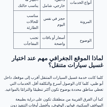
أنواع الخدمات
المنظفات المخصصة للسيارات
51
خارجي، شامل
يناسب حالتك
مناسب
معدات الغسيل بالضغط أو بدون ماء
52
حجز في نفس
المرونة
للحالات
اليوم
الطارئة
أدوات تنظيف المقصورة الداخلية
53
أسعار أو باقات
تجنب
الوضوح
جدول يوضح الأدوات والمنظفات المستخدمة وفوائدها
واضحة
المفاجآت
54
أفضل خدمات غسيل سيارات متنقل في أبو ظبي
55
لماذا الموقع الجغرافي مهم عند اختيار
غسيل سيارات متنقل؟
ما الذي يميّز أفضل خدمة غسيل سيارات متنقل؟
56
كلما كانت خدمة غسيل السيارات المتنقل أقرب إلى موقعك داخل
هل السعر وحده معيار لاختيار الأفضل؟
57
أبو ظبي، كلما كان الوصول أسرع والتكلفة أقل. الخدمات التي
تغطي مناطق محددة بوضوح تكون أكثر تنظيمًا والتزامًا بالمواعيد.
خدمات مخصصة حسب نوع السيارة
58
كما أن الفرق القريبة من منطقتك تكون على دراية بطبيعة
المواقف السكنية، قوانين الوقوف، وأفضل أوقات التنفيذ دون