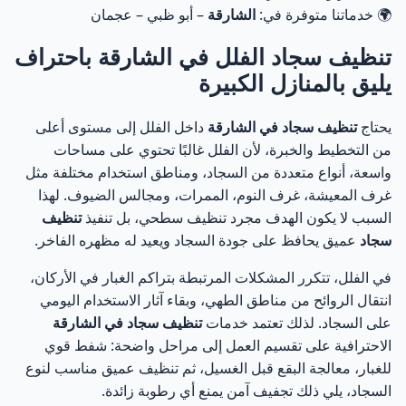
🌍 خدماتنا متوفرة في:
الشارقة
– أبو ظبي – عجمان
تنظيف سجاد الفلل في الشارقة باحتراف
يليق بالمنازل الكبيرة
يحتاج
تنظيف سجاد في الشارقة
داخل الفلل إلى مستوى أعلى
من التخطيط والخبرة، لأن الفلل غالبًا تحتوي على مساحات
واسعة، أنواع متعددة من السجاد، ومناطق استخدام مختلفة مثل
غرف المعيشة، غرف النوم، الممرات، ومجالس الضيوف. لهذا
السبب لا يكون الهدف مجرد تنظيف سطحي، بل تنفيذ
تنظيف
سجاد
عميق يحافظ على جودة السجاد ويعيد له مظهره الفاخر.
في الفلل، تتكرر المشكلات المرتبطة بتراكم الغبار في الأركان،
انتقال الروائح من مناطق الطهي، وبقاء آثار الاستخدام اليومي
على السجاد. لذلك تعتمد خدمات
تنظيف سجاد في الشارقة
الاحترافية على تقسيم العمل إلى مراحل واضحة: شفط قوي
للغبار، معالجة البقع قبل الغسيل، ثم تنظيف عميق مناسب لنوع
السجاد، يلي ذلك تجفيف آمن يمنع أي رطوبة زائدة.