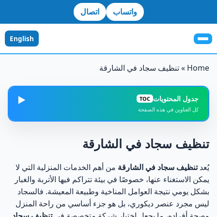
واتساب
اتصال
English
Home
»
تنظيف سجاد في الشارقة
جدول المحتويات
▶️
TOC
كل العناوين في هذه الصفحة
طريقة تنظيف سجاد في الشارقة وفق المعايير الاحترافية
1
تنظيف سجاد في الشارقة
مراحل تنظيف السجاد في الشارقة خطوة بخطوة
2
يُعد
تنظيف سجاد في الشارقة
من أهم الخدمات المنزلية التي لا
يمكن الاستغناء عنها، خصوصًا في بيئة تتراكم فيها الأتربة والغبار
التعامل مع الغبار في تنظيف سجاد في الشارقة
3
بشكل يومي نتيجة العوامل المناخية وطبيعة المعيشة. فالسجاد
ليس مجرد عنصر ديكوري، بل هو جزء أساسي من راحة المنزل
كيفية التعامل مع الحالات الطارئة في تنظيف السجاد
4
وصحة أفراده، ما يجعل اختيار شركة متخصصة في
تنظيف سجاد