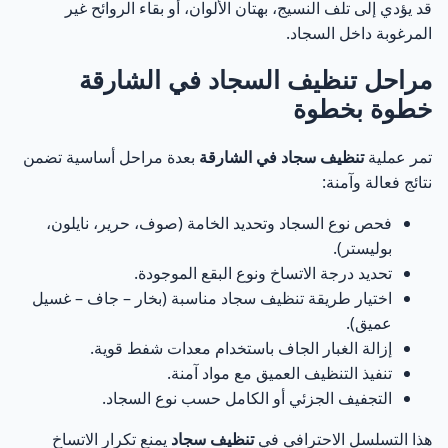
قد يؤدي إلى تلف النسيج، بهتان الألوان، أو بقاء الروائح غير
المرغوبة داخل السجاد.
تنظيف السجاد بالبخار ومتى يكون الخيار الأفضل
29
مراحل تنظيف السجاد في الشارقة
التنظيف الجاف للسجاد ومتى يُنصح به
30
خطوة بخطوة
غسيل السجاد العميق للحالات الصعبة
تمر عملية
تنظيف سجاد في الشارقة
بعدة مراحل أساسية تضمن
31
نتائج فعالة وآمنة:
أخطاء شائعة عند تنظيف السجاد في الشارقة
32
فحص نوع السجاد وتحديد الخامة (صوف، حرير، نايلون،
بوليستر).
نصائح مهمة للحفاظ على السجاد بين كل عملية تنظيف
33
تحديد درجة الاتساخ ونوع البقع الموجودة.
اختيار طريقة تنظيف سجاد مناسبة (بخار – جاف – غسيل
أسعار تنظيف سجاد في الشارقة وكيف يتم تحديدها
34
عميق).
إزالة الغبار الجاف باستخدام معدات شفط قوية.
العوامل الأساسية المؤثرة على أسعار تنظيف السجاد
تنفيذ التنظيف العميق مع مواد آمنة.
35
التجفيف الجزئي أو الكامل حسب نوع السجاد.
أسعار تنظيف سجاد الشقق في الشارقة
36
هذا التسلسل الاحترافي في
تنظيف سجاد
يمنع تكرار الاتساخ