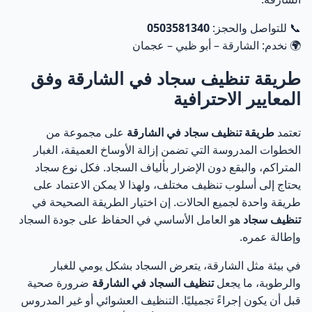
تأثير طبيعة السكن على أسعار تنظيف السجاد
21
📞 للتواصل والحجز:
0503581340
🌍 نخدم: الشارقة – أبو ظبي – عجمان
تنظيف سجاد الفلل في الشارقة باحتراف يليق بالمنازل
22
الكبيرة
طريقة تنظيف سجاد في الشارقة وفق
المعايير الاحترافية
تنظيف سجاد المجالس العربية في الشارقة بعناية
23
وخصوصية
تعتمد
طريقة تنظيف سجاد في الشارقة
على مجموعة من
تنظيف السجاد في الشارقة ضد العفن والبكتيريا
24
الخطوات المدروسة التي تضمن إزالة الأوساخ العميقة، الغبار
المتراكم، والبقع دون الإضرار بألياف السجاد. فكل نوع سجاد
تنظيف سجاد الشارقة مع التعقيم الكامل لحماية الأسرة
يحتاج إلى أسلوب تنظيف مختلف، ولهذا لا يمكن الاعتماد على
25
طريقة واحدة لجميع الحالات. إن اختيار الطريقة الصحيحة في
تنظيف سجاد
هو العامل الأساسي في الحفاظ على جودة السجاد
غسيل سجاد الشارقة لإزالة البقع العنيدة دون الإضرار
26
بالألياف
وإطالة عمره.
في بيئة مثل الشارقة، يتعرض السجاد بشكل يومي للغبار
خدمة تنظيف سجاد الشارقة للمنازل والشقق بمعايير ثابتة
27
والرطوبة، ما يجعل
تنظيف السجاد في الشارقة
ضرورة صحية
قبل أن يكون إجراءً تجميليًا. التنظيف العشوائي أو غير المدروس
أفضل طرق تنظيف السجاد في الشارقة بأمان
28