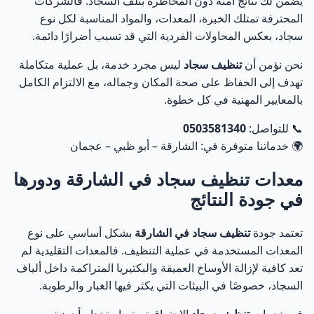
يضمن لك نتائج آمنة دون المخاطرة بتلف السجاد. فالشركات
خدماتنا الأخرى في الشارقة وأبو ظبي وعجمان بروابط
67
المحترفة تمتلك الخبرة، المعدات، والمواد المناسبة لكل نوع
مباشرة
سجاد، بعكس المحاولات الفردية التي قد تسبب أضرارًا دائمة.
احجز الآن تنظيف سجاد في الشارقة
68
نحن نؤمن أن
تنظيف سجاد
ليس مجرد خدمة، بل عملية متكاملة
تهدف إلى الحفاظ على صحة المكان وجماله، مع الالتزام الكامل
بالمعايير المهنية في كل خطوة.
📞 للتواصل:
0503581340
🌍 خدماتنا متوفرة في: الشارقة – أبو ظبي – عجمان
معدات تنظيف سجاد في الشارقة ودورها
في جودة النتائج
تعتمد جودة
تنظيف سجاد في الشارقة
بشكل أساسي على نوع
المعدات المستخدمة في عملية التنظيف. فالمعدات التقليدية لم
تعد كافية لإزالة الأوساخ العميقة والبكتيريا المتراكمة داخل ألياف
السجاد، خصوصًا في البيئات التي يكثر فيها الغبار والرطوبة.