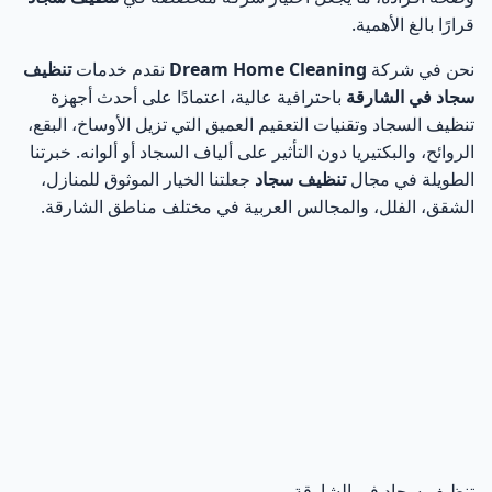
قرارًا بالغ الأهمية.
أفضل طرق تنظيف السجاد المستخدمة في الشارقة
5
نحن في شركة
Dream Home Cleaning
نقدم خدمات
تنظيف
سجاد في الشارقة
باحترافية عالية، اعتمادًا على أحدث أجهزة
جدول مقارنة بين طرق تنظيف السجاد
6
تنظيف السجاد وتقنيات التعقيم العميق التي تزيل الأوساخ، البقع،
الروائح، والبكتيريا دون التأثير على ألياف السجاد أو ألوانه. خبرتنا
أهمية اختيار شركة متخصصة في تنظيف سجاد في الشارقة
7
الطويلة في مجال
تنظيف سجاد
جعلتنا الخيار الموثوق للمنازل،
الشقق، الفلل، والمجالس العربية في مختلف مناطق الشارقة.
معدات تنظيف سجاد في الشارقة ودورها في جودة النتائج
8
أهم الأجهزة المستخدمة في تنظيف السجاد في الشارقة
9
مواد تنظيف السجاد الآمنة المستخدمة في الشارقة
10
أسعار تنظيف سجاد في الشارقة والعوامل المؤثرة عليها
11
متوسط أسعار تنظيف السجاد في الشارقة
12
تنظيف سجاد في الشارقة