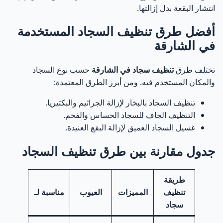
تنظيف سجاد في الشارقة للحالات الخاصة التي تتطلب
52
انتشار البقعة بدل إزالتها.
عناية إضافية
أفضل طرق تنظيف السجاد المستخدمة
تنظيف السجاد بعد التشطيب في الشارقة
53
في الشارقة
تنظيف السجاد الجديد في الشارقة قبل الاستخدام
54
تختلف طرق
تنظيف سجاد في الشارقة
حسب نوع السجاد
والمكان المستخدم فيه. ومن أبرز الطرق المعتمدة:
تنظيف سجاد في الشارقة للحالات المتضررة من الرطوبة
55
تنظيف السجاد بالبخار لإزالة الجراثيم والبكتيريا.
التنظيف الجاف للسجاد الحساس والفخم.
تنظيف سجاد الأماكن كثيرة الاستخدام
56
غسيل السجاد العميق لإزالة البقع العنيدة.
متى تحتاج إلى تدخل فوري في تنظيف السجاد؟
57
جدول مقارنة بين طرق تنظيف السجاد
شركة تنظيف سجاد في الشارقة بخبرة طويلة ونتائج
58
واضحة
طريقة
تنظيف
المميزات
العيوب
مناسبة لـ
تنظيف سجاد الشارقة باستخدام أحدث الأجهزة مع الحفاظ
سجاد
59
على الألياف