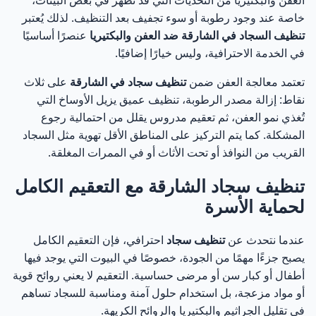
خاصة عند وجود رطوبة أو سوء تجفيف بعد التنظيف. لذلك يُعتبر
تنظيف السجاد في الشارقة ضد العفن والبكتيريا
عنصرًا أساسيًا
في الخدمة الاحترافية، وليس خيارًا إضافيًا.
تعتمد معالجة العفن ضمن
تنظيف سجاد في الشارقة
على ثلاث
نقاط: إزالة مصدر الرطوبة، تنظيف عميق يزيل الأوساخ التي
تُغذي نمو العفن، ثم تعقيم مدروس يقلل من احتمالية رجوع
المشكلة. كما يتم التركيز على المناطق الأقل تهوية مثل السجاد
القريب من النوافذ أو تحت الأثاث أو في الممرات المغلقة.
تنظيف سجاد الشارقة مع التعقيم الكامل
لحماية الأسرة
عندما نتحدث عن
تنظيف سجاد
احترافي، فإن التعقيم الكامل
يصبح جزءًا مهمًا من الجودة، خصوصًا في البيوت التي يوجد فيها
أطفال أو كبار سن أو مرضى حساسية. التعقيم لا يعني روائح قوية
أو مواد مزعجة، بل استخدام حلول آمنة ومناسبة للسجاد تساهم
في تقليل الجراثيم والبكتيريا والروائح الكريهة.