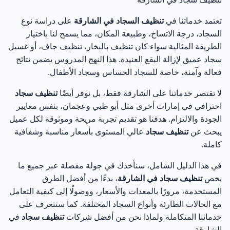
الفرق بين السعر الرخيص والجودة في تنظيف السجاد
13
تعتمد خدماتنا في
تنظيف السجاد في الشارقة
على دراسة نوع
السجاد، درجة الاتساخ، وطبيعة المكان، مما يسمح لنا باختيار
أنواع السجاد ودورها في تحديد طريقة تنظيف سجاد في
14
الطريقة المثالية سواء كان تنظيف بالبخار، تنظيف جاف، أو غسيل
الشارقة
سجاد عميق لإزالة البقع العنيدة. هذا النهج المدروس يضمن نتائج
فعالة وآمنة، خاصة للسجاد الحساس وسجاد الأطفال.
تنظيف سجاد الصوف في الشارقة
15
لا تقتصر خدماتنا على الشارقة فقط، بل نوفر أيضًا
تنظيف سجاد
تنظيف السجاد الصناعي في الشارقة
16
احترافي في إمارات أخرى مثل أبو ظبي وعجمان، بنفس معايير
الجودة والالتزام. هدفنا هو تقديم تجربة مريحة وموثوقة لكل عميل
تنظيف سجاد الحرير والسجاد الفاخر
17
يبحث عن
تنظيف سجاد
عالي المستوى بأسعار مناسبة وشفافية
كاملة.
تنظيف سجاد الشقق في الشارقة
18
في هذا الدليل الشامل، سنأخذك في جولة مفصلة عبر جميع ما
يخص
تنظيف سجاد في الشارقة
، بدءًا من أفضل الطرق
تنظيف سجاد الاستديوهات في الشارقة
19
المستخدمة، مرورًا بالمعدات والأسعار، ووصولًا إلى كيفية التعامل
مع الحالات الطارئة وأنواع السجاد المختلفة. كما ستتعرف على
تنظيف سجاد المنازل والفلل في الشارقة
20
خدماتنا المتكاملة ولماذا نحن من أفضل شركات
تنظيف سجاد
في
الشارقة.