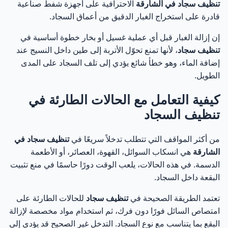
تنظيف سجاد في الشارقة
الاحترافية على أجهزة شفط صناعية
الفرق بين التنظيف الدوري والتنظيف العميق للسجاد
قادرة على استخراج الغبار الدقيق من أعماق السجاد.
45
إن إزالة الغبار قبل أي عملية غسيل أو بخار خطوة أساسية في
شركة تنظيف سجاد في الشارقة ودورها في الحفاظ على
46
تنظيف سجاد
، لأنها تمنع تحوّل الأتربة إلى طين داخل النسيج عند
جودة السجاد
إضافة الماء، وهو خطأ شائع يؤدي إلى تلف السجاد على المدى
الطويل.
لماذا تحتاج إلى شركة متخصصة في تنظيف سجاد في
47
الشارقة؟
كيفية التعامل مع الحالات الطارئة في
معايير اختيار شركة تنظيف سجاد موثوقة في الشارقة
تنظيف السجاد
48
من أكثر المواقف التي تتطلب تدخلاً سريعًا في
تنظيف سجاد في
الفرق بين شركة محترفة وعمالة غير متخصصة في تنظيف
49
السجاد
الشارقة
هي انسكاب السوائل، القهوة، العصائر، أو الأطعمة
الدسمة. في هذه الحالات، يلعب الوقت دورًا حاسمًا في منع تثبيت
أهمية الخبرة في تنظيف سجاد المنازل والفلل
50
البقعة داخل السجاد.
تعتمد الطريقة الصحيحة في
تنظيف سجاد
للحالات الطارئة على
كيف تضمن الحصول على أفضل نتيجة تنظيف سجاد؟
51
امتصاص السائل فورًا دون فرك، ثم استخدام مواد مخصصة لإزالة
البقع بما يتناسب مع نوع السجاد. التدخل غير الصحيح قد يؤدي إلى